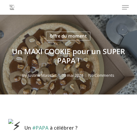
Menu
Skip
to
Close
main
Menu
content
Offre du moment
Un MAXI COOKIE pour un SUPER
PAPA !
By
Justine Massart
30 mai 2024
No Comments
Un
#PAPA
à célébrer ?