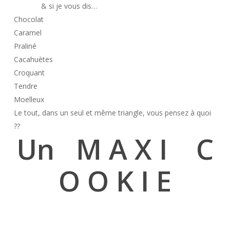
& si je vous dis…
Chocolat
Caramel
Praliné
Cacahuètes
Croquant
Tendre
Moelleux
Le tout, dans un seul et même triangle, vous pensez à quoi
??
Un M A X I C
O O K I E